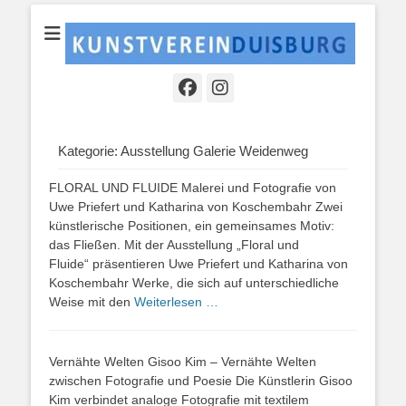
Ein kultureller Raum der Region zur Begegnung und zum Austausch
KUNSTVEREINDU
mit der lokalen und überregionalen Kunstszene.
Kategorie:
Ausstellung Galerie Weidenweg
FLORAL UND FLUIDE Malerei und Fotografie von
Uwe Priefert und Katharina von Koschembahr Zwei
künstlerische Positionen, ein gemeinsames Motiv:
das Fließen. Mit der Ausstellung „Floral und
Fluide“ präsentieren Uwe Priefert und Katharina von
Koschembahr Werke, die sich auf unterschiedliche
Weise mit den
Weiterlesen …
Vernähte Welten Gisoo Kim – Vernähte Welten
zwischen Fotografie und Poesie Die Künstlerin Gisoo
Kim verbindet analoge Fotografie mit textilem