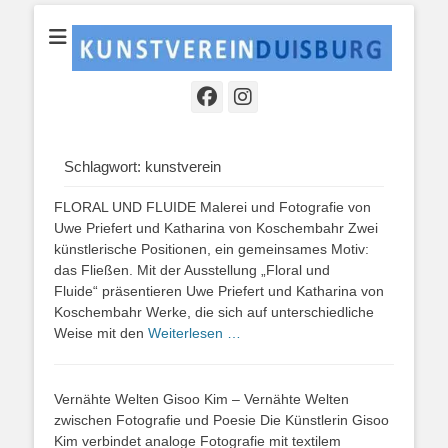
Ein kultureller Raum der Region zur Begegnung und zum Austausch
KUNSTVEREINDU
mit der lokalen und überregionalen Kunstszene.
Schlagwort:
kunstverein
FLORAL UND FLUIDE Malerei und Fotografie von
Uwe Priefert und Katharina von Koschembahr Zwei
künstlerische Positionen, ein gemeinsames Motiv:
das Fließen. Mit der Ausstellung „Floral und
Fluide“ präsentieren Uwe Priefert und Katharina von
Koschembahr Werke, die sich auf unterschiedliche
Weise mit den
Weiterlesen …
Vernähte Welten Gisoo Kim – Vernähte Welten
zwischen Fotografie und Poesie Die Künstlerin Gisoo
Kim verbindet analoge Fotografie mit textilem